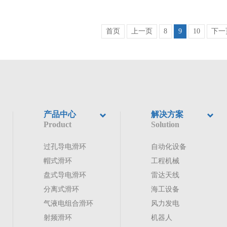
首页
上一页
8
9
10
下一
产品中心
解决方案
Product
Solution
过孔导电滑环
自动化设备
帽式滑环
工程机械
盘式导电滑环
雷达天线
分离式滑环
海工设备
气液电组合滑环
风力发电
射频滑环
机器人