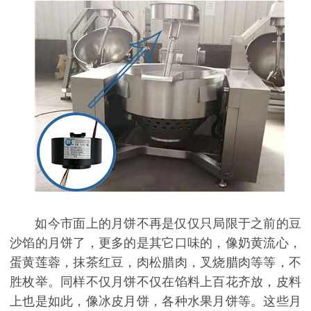
如今市面上的月饼不再是仅仅只局限于之前的豆
沙馅的月饼了，更多的是其它口味的，像奶黄流心，
蛋黄莲蓉，抹茶红豆，肉松腊肉，叉烧腊肉等等，不
胜枚举。同样不仅月饼不仅在馅料上百花齐放，皮料
上也是如此，像冰皮月饼，各种水果月饼等。这些月