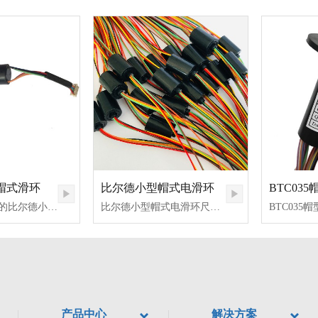
型帽式滑环
比尔德小型帽式电滑环
外径尺寸12mm的比尔德小型帽式滑环，通路数2~18路，外部结构小巧，内部结构紧凑，安装方便。比尔德BTC012系列帽式集电环运用精密钢钢滚动轴承支撑，低扭矩，触点采用金对金等等设计保证比尔德帽式滑环具有超长使用寿命优势，且比尔德小型帽式滑环的灵活设计方案使得其运用环境范围宽，运用场景广。
比尔德小型帽式电滑环尺寸小、结构紧凑，核心工艺采用贵金属金对金接触，具有低扭矩、低损耗、低电气噪音、免维护等主要特点，是比尔德专门为机器人、无人机、电子云台稳定器等中小型装置研发的一款微型滑环，传输精密信号、微弱电流（视频、传感、控制、电源、以太网）。我司是深圳20多年的滑环生产厂家，随时为客户提供滑环打样以及批量生产定制，欢迎来电洽谈18129863629，比尔德资深滑环工程师会来立刻为您分析滑环的相关设计！
产品中心
解决方案