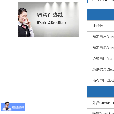
咨询热线
0755-23503855
通路数
额定电压Rated 
额定电流Rated 
绝缘电阻Insulati
绝缘强度Dielect
动态电阻Electri
外径Outside Di
转速Rated Spe