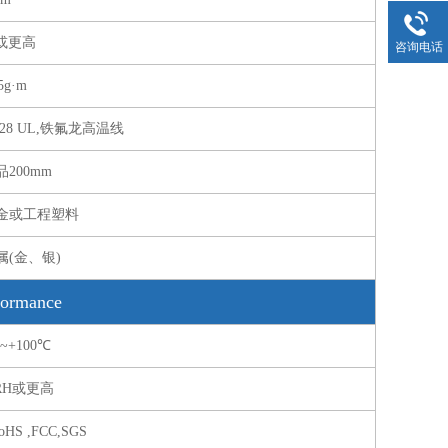
4或更高
咨询电话
5g·m
28 UL,铁氟龙高温线
200mm
金或工程塑料
属(金、银)
ormance
℃~+100℃
RH或更高
oHS ,FCC,SGS