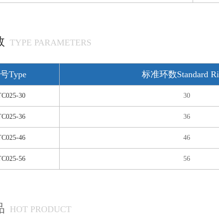
数
TYPE PARAMETERS
号Type
标准环数Standard Ri
C025-30
30
C025-36
36
C025-46
46
C025-56
56
品
HOT PRODUCT