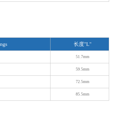
ngs
长度"L"
51.7mm
59.5mm
72.5mm
85.5mm