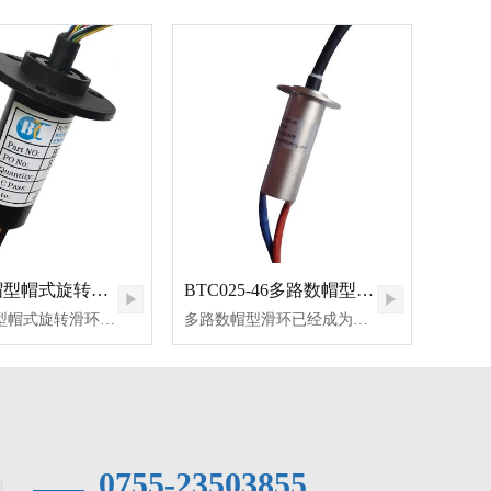
BTC035帽型帽式旋转滑环
BTC025-46多路数帽型导电滑环定制
BTC035帽型帽式旋转滑环，标准品过电流2A以内，电压在380V以下，但根据特殊运用要求也可设计成电流电压定制滑环，此类滑环外形小巧重量轻，旋转流畅，法兰边缘安装固定便捷！此系列帽式旋转滑环外径为35mm,57~76路,铜环厚镀金处理，电刷线贵重金属丝多簇组成，保证接触可靠！铁氟龙材料绝缘片制成，电流线路间绝缘可靠，减少串路，减少短路！更多其他定制如防尘防水抗压抗震等特性滑环定制，欢迎联系咨询！
多路数帽型滑环已经成为了帽式导电滑环定制中的常见的定制方案了，深圳比尔德科技从事滑环定制生产20多年，已经形成了一套成熟的自己的定制方案解决体系，除了多路数可定制外每路的载电量也可定制。此款多路数帽型滑环又46路,每路2A,外径25mm,配备法兰安装，纯铝合金外壳材料，也可进行各种颜色氧化处理。此款帽式导电滑环定制很成功，其滑环重量轻，外形小，内部结构紧凑，旋转平稳流畅，绝缘电阻小，低电子噪音，导线可提供热缩套或其它电线保护套。360度旋转解决方案定制，深圳比尔德值得您考虑，欢迎24小时联系定制！
0755-23503855