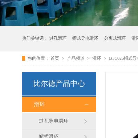
热门关键词：
过孔滑环
帽式导电滑环
分离式滑环
滑
您的位置：
首页
>
产品频道
>
滑环
>
BTC025帽式
比尔德产品中心
滑环
过孔导电滑环
帽式滑环