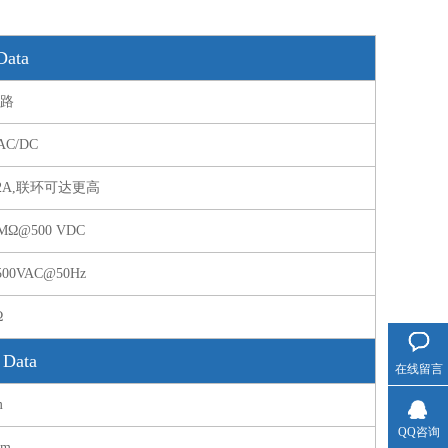
ata
6路
AC/DC
2A,联环可达更高
0MΩ@500 VDC
00VAC@50Hz
Ω
Data
在线留言
m
QQ咨询
pm