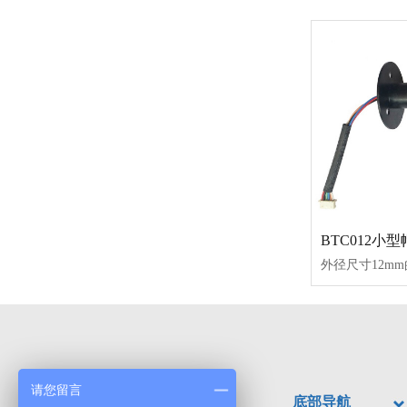
BTC012小
请您留言
底部导航