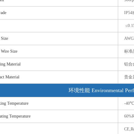
ade
IP5
≤0.1
Size
AWG
ire Size
标准品
 Material
铝合
 Material
贵金
环境性能 Environmental Perf
g Temperature
-40
ng Temperature
60%
CE,R