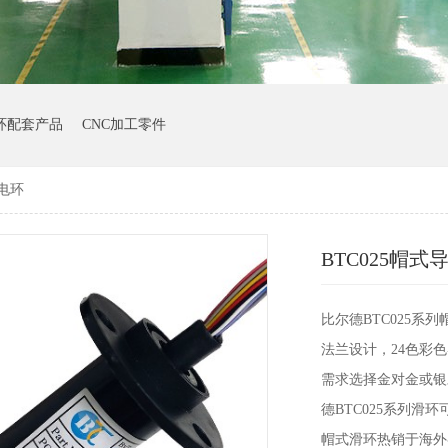
环配套产品
CNC加工零件
导电环
BTC025帽式
比尔德BTC025系列
法兰设计，24色彩
需求选择金对金或银
德BTC025系列
帽式滑环热销于海外