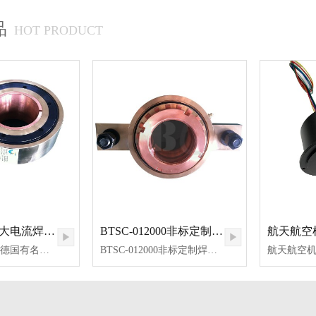
品
HOT PRODUCT
BTSC-011200大电流焊接设备接地钳
BTSC-012000非标定制焊接机接地钳
BTSC-011200为德国有名的焊接设备生产商NIES同款设计的大电流接地钳，旋转焊接电流传输设备，比尔德是目前国内唯一一家能够高质量产出该焊接设备的实力旋转方案生产厂家。此接地钳为1200A大电流，旋转可靠，电流传输稳定，紧凑内径设计，内径尺寸为40mm-70mm,在铜环的侧边设有注油嘴，便于加注润滑脂做好维护，延长使用寿命。比尔德不仅是国内滑环实力厂家，在其他旋转方案上也有强大的工程师团队支持着我们提供具有竞争力的有效可行的方案，欢迎各种方式联系我们咨询您想要的电流传输旋转解决方案！
BTSC-012000非标定制焊接机接地钳，是一家外国客户专门找到我们定制的一款旋转大电流传输的焊接机专用接地钳，为防止电流过大而导致伤害。此款非标定制焊接机接地钳可传输2000A的大电流，内径70mm,外径145mm,与800A和1200A款的不同，此款左右两边都设有螺丝安装手柄，同样的这款接地钳也设有注油嘴便于定期注油润滑。如产品图所示，我们选用了导电性能极好的优质铜材料，进行了精密的加工，转子铜环与定子铜环旋转流畅，电流传输稳定。我们是一家资深的360度旋转导电解决方案的设计与生产厂家，接受OEM和ODM订单！