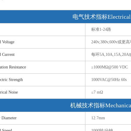
电气技术指标Electrical 
标准1-24路
Voltage
240v,380v,600v或更
Current
每环5A,10A,15A,20
on Resistance
≥1000MΩ@500 VDC
ric Strength
1000VAC@50Hz 60s
cal Noise
≤7 mΩ
机械技术指标Mechanical
Diameter
12.7mm
Speed
1000转/分钟