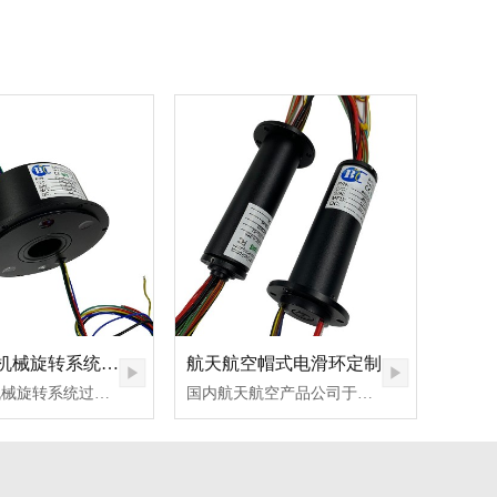
航天航空机械旋转系统过孔滑环定制
航天航空帽式电滑环定制
航天航空机械旋转系统过孔滑环定制与另一款帽式滑环定制产品为同一个项目，这两个定制滑环产品都达到了航天航空行业的使用标准，深圳市比尔德科技导电滑环生产厂家定制范围广，新品研发能力强！此定制过孔滑环与标准品最明显的区别是增加了法兰安装的设计，法兰一般多出现在帽式滑环上，但是如有需要其他滑环产品也可实现，比如过孔滑环和盘式滑环！与BTH2586型号相似，内径26mm,外径86mm,5路,2路传输10A，其他3路5A！路数、电流、内径、外径都可分别进行定制！比尔德滑环生产厂家，定制专业，生产标准，检测严格，出货发货快！
国内航天航空产品公司于前段时间找到深圳市滑环生产厂家比尔德科技，并与我们进行了航天航空帽式电滑环定制项目的合作，用于航天航空产品研发！该定制帽式电滑环是在BTC025款帽式滑环上进行了一些定制设计，外径25mm,2路传输20A电流，其他28路传输2A电流。此款定制滑环的法兰位置和安装的螺丝孔都进行了定制，不同于帽式滑环标准品，法兰的位置是设计靠近定子端，螺丝孔的数量也增加了，此外，转子端也是进行了不同的设计，转子部分并不是与滑环的主体部分是一体的，而是分离的，并且在侧面也设有小型螺丝孔！深圳市比尔德科技滑环定制生产厂家，新品研发定制弹性大，生产加工实力强，交期短，发货快！欢迎微信电话免费咨询！18129863629！