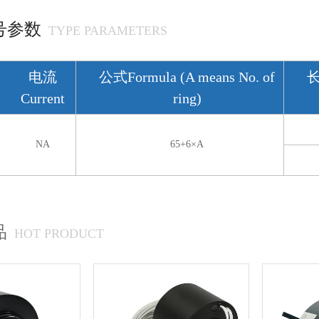
号参数
TYPE PARAMETERS
电流
公式Formula (A means No. of
长
Current
ring)
NA
65+6×A
品
HOT PRODUCT