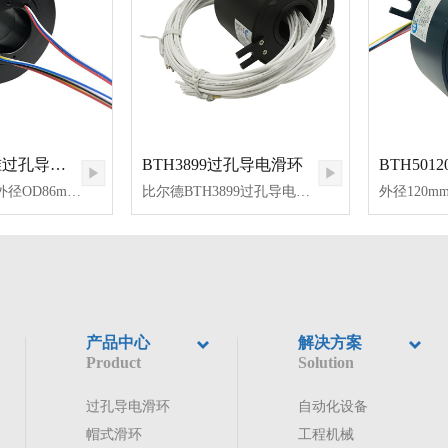
BTH2586标准过孔导电滑环
BTH3899过孔导电滑环
内径25.4mm，外径OD86mm标准通孔滑环，又称空心轴滑环、过孔滑环、滑环中心有通孔，用于轴固定或者中间需要留出走管线的中心孔。BTH2586系列过孔滑环采用纤刷技术，免维护，每路多点接触，低接触压力和磨损，低噪音，超长的使用寿命。比尔德研发生产的过孔滑环完全满足360度无限制旋转的动力、控制及数字信号混合传输，产品规格齐全，并能为客户量身定制所需要的产品。
比尔德BTH3899过孔导电环，又叫过孔式滑环、旋转接头、集电环。外径为99mm，设计专为液压或气压传动轴安装的38mm中心过孔，采用先进的纤刷技术,每路多触点接触，保证低摩擦力、低磨损、低接触电阻、信号稳定可靠；360度无限制旋转传输动力及数据信号，滑环品种齐全涵盖各个领域，全面满足您的不同传动需求。
产品中心
解决方案
Product
Solution
过孔导电滑环
自动化设备
帽式滑环
工程机械