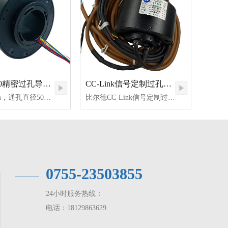
BTH50120精密过孔导电滑环
CC-Link信号定制过孔电滑环
外径120mm，通孔直径50mm适用于任何<=50mm）的精密过孔旋转导电滑环。比尔德过孔滑环完全满足360°连续旋转传输动力、数据信号及流体介质混合传输，BTH50120系列滑环采用先进的纤刷技术、每路多触点接触、信号稳定可靠；贵金属刷及军工镀层处理、低接触压力、低磨损、更长的使用寿命；滑环规格齐全、标准化、模块化设计、支持定制，满足一站式采购需求。
比尔德CC-Link信号定制过孔电滑环，运用于各大工业自动化机械设备上，信号传输稳定可靠，深圳市比尔德科技滑环生产公司以强大的定制能力、滑环产品开发能力立足于国内外市场！以太网、局域令牌网、CC-Link开放式现场总线设备网是工业自动化网络的具有代表性的3个网络，而比尔德科技的过孔滑环能定制传输这些网络信号，比如此款BTH3899的过孔滑环！此款电滑环其中7路每路传输5A电流，4路则传输CC-Link网络信号，路数、电流、信号传输种类都可根据您的自动化机械设备具体而定！其他信号传输定制滑环或其他性能滑环定制服务请直接咨询比尔德工作人员181298636291!
0755-23503855
24小时服务热线：
电话：18129863629