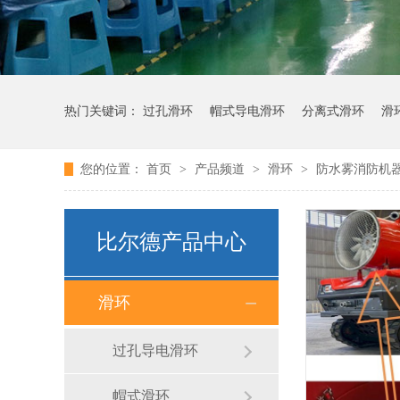
热门关键词：
过孔滑环
帽式导电滑环
分离式滑环
滑
您的位置：
首页
>
产品频道
>
滑环
>
防水雾消防机
比尔德产品中心
滑环
过孔导电滑环
帽式滑环